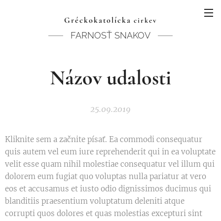
Gréckokatolícka
cirkev
FARNOSŤ SNAKOV
Názov udalosti
25.09.2019
Kliknite sem a začnite písať. Ea commodi consequatur
quis autem vel eum iure reprehenderit qui in ea voluptate
velit esse quam nihil molestiae consequatur vel illum qui
dolorem eum fugiat quo voluptas nulla pariatur at vero
eos et accusamus et iusto odio dignissimos ducimus qui
blanditiis praesentium voluptatum deleniti atque
corrupti quos dolores et quas molestias excepturi sint