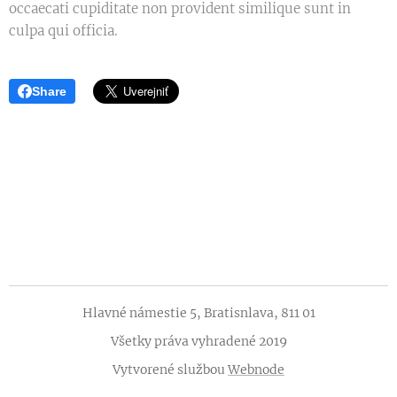
occaecati cupiditate non provident similique sunt in
culpa qui officia.
Share
Hlavné námestie 5, Bratisnlava, 811 01
Všetky práva vyhradené 2019
Vytvorené službou
Webnode